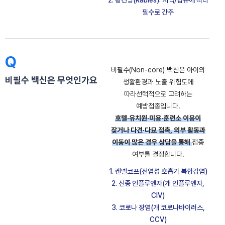
2. 광견병(Rabies): 지역/법규에 따라
필수로 간주
Q
비필수(Non-core) 백신은 아이의
비필수 백신은 무엇인가요
생활환경과 노출 위험도에
따라
선택적으로 고려하는
예방접종입니다.
호텔·유치원·미용·훈련소 이용이
잦거나 다견·다묘 접촉, 외부 활동과
이동이 많은 경우 상담을 통해
접종
여부를 결정합니다.
1. 켄넬코프(전염성 호흡기 복합감염)
2. 신종 인플루엔자(개 인플루엔자,
CIV)
3. 코로나 장염(개 코로나바이러스,
CCV)