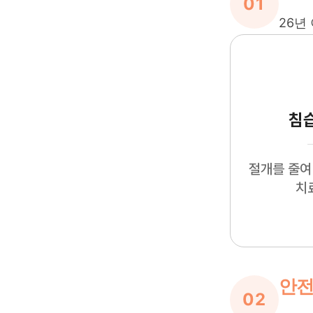
01
26년
침
절개를 줄여
치
안전
02