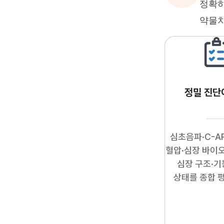
정확하
약물치
정밀 진단
심초음파·C-A
혈압·심장 바이
심장 구조·기
상태를 종합 