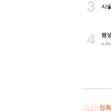
3
시술
4
평
(Lif
정확