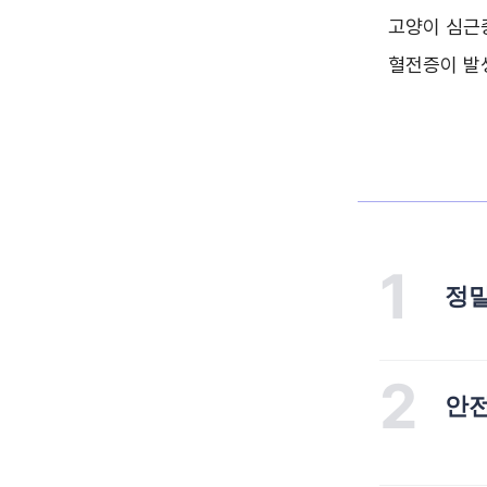
고양이 심근
혈전증이 발
1
정밀
2
안전