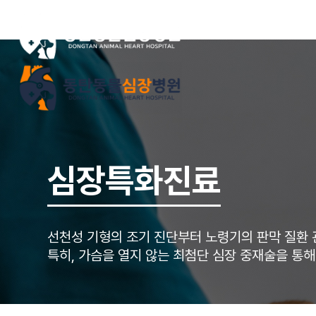
병원소개
진료안
심장특화진료
선천성 기형의 조기 진단부터 노령기의 판막 질환 
특히, 가슴을 열지 않는 최첨단 심장 중재술을 통